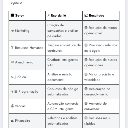
negócio.
🏢
Setor
⚡
Uso da IA
📈
Resultado
Criação de
🟢 Redução de tempo
📣 Marketing
campanhas e análise
operacional
de dados
Triagem automática de
🟡 Processos seletivos
👔 Recursos Humanos
currículos
mais ágeis
Chatbots inteligentes
🟢 Redução de custos
💬 Atendimento
24h
operacionais
Análise e revisão
🟡 Maior precisão e
⚖️ Jurídico
documental
velocidade
Copilotos de código
🟢 Aceleração no
👨‍💻 Programação
automatizados
desenvolvimento
Automação comercial
🟢 Aumento de
💰 Vendas
e CRM inteligente
conversão
Relatórios e análises
🟡 Decisões mais
📊 Financeiro
automatizados
rápidas