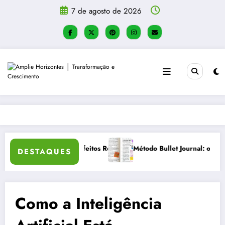
Pular
7 de agosto de 2026
para
o
conteúdo
ão, flexibilidade e criatividade
Como Criar um Diário de Autoconh
DESTAQUES
Como a Inteligência