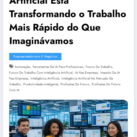
Artificial Está
Transformando o Trabalho
Mais Rápido do Que
Imaginávamos
Empreendedorismo E Negócios
,
,
,
Automação
Ferramentas De IA Para Profissionais
Futuro Do Trabalho
,
,
Futuro Do Trabalho Com Inteligência Artificial
IA Nas Empresas
Impacto Da IA
,
,
Nas Empresas
Inteligência Artificial
Inteligência Artificial No Mercado De
,
,
,
Trabalho
Produtividade Inteligente
Profissões Do Futuro
Profissões Do Futuro
Com IA