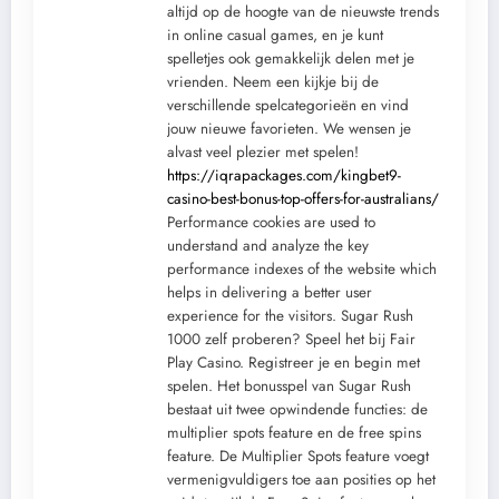
altijd op de hoogte van de nieuwste trends
in online casual games, en je kunt
spelletjes ook gemakkelijk delen met je
vrienden. Neem een kijkje bij de
verschillende spelcategorieën en vind
jouw nieuwe favorieten. We wensen je
alvast veel plezier met spelen!
https://iqrapackages.com/kingbet9-
casino-best-bonus-top-offers-for-australians/
Performance cookies are used to
understand and analyze the key
performance indexes of the website which
helps in delivering a better user
experience for the visitors. Sugar Rush
1000 zelf proberen? Speel het bij Fair
Play Casino. Registreer je en begin met
spelen. Het bonusspel van Sugar Rush
bestaat uit twee opwindende functies: de
multiplier spots feature en de free spins
feature. De Multiplier Spots feature voegt
vermenigvuldigers toe aan posities op het