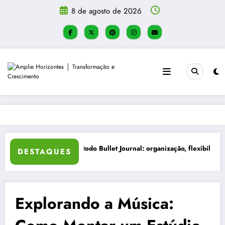
Pular
8 de agosto de 2026
para
o
conteúdo
ade
Como Criar um Diário de Autoconhecimento
Mesa de F
DESTAQUES
Explorando a Música: