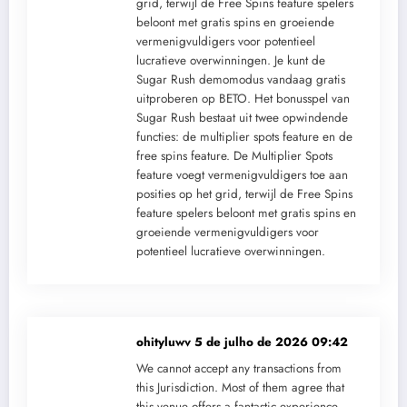
grid, terwijl de Free Spins feature spelers
beloont met gratis spins en groeiende
vermenigvuldigers voor potentieel
lucratieve overwinningen. Je kunt de
Sugar Rush demomodus vandaag gratis
uitproberen op BETO. Het bonusspel van
Sugar Rush bestaat uit twee opwindende
functies: de multiplier spots feature en de
free spins feature. De Multiplier Spots
feature voegt vermenigvuldigers toe aan
posities op het grid, terwijl de Free Spins
feature spelers beloont met gratis spins en
groeiende vermenigvuldigers voor
potentieel lucratieve overwinningen.
ohityluwv
5 de julho de 2026 09:42
We cannot accept any transactions from
this Jurisdiction. Most of them agree that
this venue offers a fantastic experience,