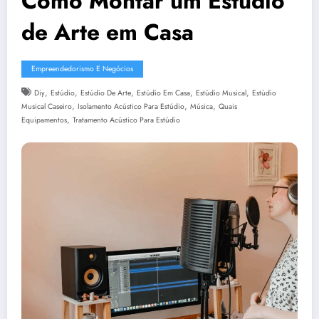
Como Montar um Estúdio
de Arte em Casa
Empreendedorismo E Negócios
,
,
,
,
,
Diy
Estúdio
Estúdio De Arte
Estúdio Em Casa
Estúdio Musical
Estúdio
,
,
,
Musical Caseiro
Isolamento Acústico Para Estúdio
Música
Quais
,
Equipamentos
Tratamento Acústico Para Estúdio