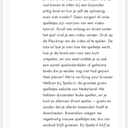
vast komen te zitten bij een bijzonder
pittig level en kun je zelf de oplossing
even niet vinden? Geen zorgen! Al onze
spelletjes zijn voorzien van een video-
tutorial. Scroll iets omlaag en direct onder
het spel vind je een video venster. Druk op
de Play-knop om de video af te spelen. De
tutorial laat je zien hoe het spelletje werkt,
hoe je de levels een voor een kunt
uitspelen, en wie weet ontdek je zo ook
een aantal spelonderdelen of geheime
levels die je eerder nog niet had gezien.
Veel plezier! We’re verifying your browser
Welkom bij Spele.nl, de grootste gratis
spelletjes website van Nederland! We
hebben duizenden leuke spellen, en je
kunt ze allemaal direct spelen – gratis en
zonder dat je allerlei bestanden hoeft te
downloaden. Bovendien voegen we
regelmatig nieuwe spelletjes toe, dus ons
aanbod blijft groeien. Bij Spele.nl blijf je