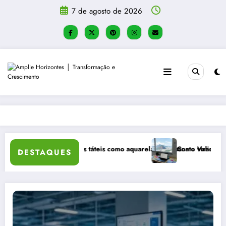
Pular
7 de agosto de 2026
para
o
conteúdo
ue atividades táteis como aquarela e artesanato viraram a principal re
Como Validar uma Ideia de N
DESTAQUES