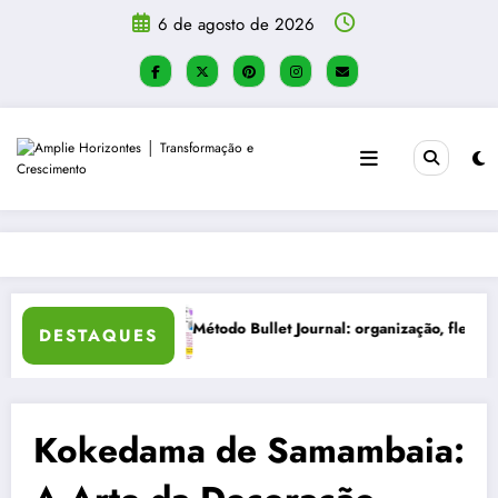
Pular
6 de agosto de 2026
para
o
conteúdo
e criatividade
Como Criar um Diário de Autoconhecimento
DESTAQUES
Kokedama de Samambaia: