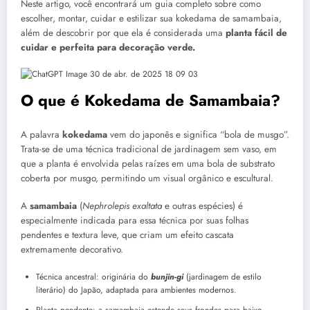
Neste artigo, você encontrará um guia completo sobre como
escolher, montar, cuidar e estilizar sua kokedama de samambaia,
além de descobrir por que ela é considerada uma
planta fácil de
cuidar e perfeita para decoração verde.
O que é Kokedama de Samambaia?
A palavra
kokedama
vem do japonês e significa “bola de musgo”.
Trata-se de uma técnica tradicional de jardinagem sem vaso, em
que a planta é envolvida pelas raízes em uma bola de substrato
coberta por musgo, permitindo um visual orgânico e escultural.
A
samambaia
(
Nephrolepis exaltata
e outras espécies) é
especialmente indicada para essa técnica por suas folhas
pendentes e textura leve, que criam um efeito cascata
extremamente decorativo.
Técnica ancestral: originária do
bunjin-gi
(jardinagem de estilo
literário) do Japão, adaptada para ambientes modernos.
Planta pendente: a samambaia estende seus frondes para baixo,