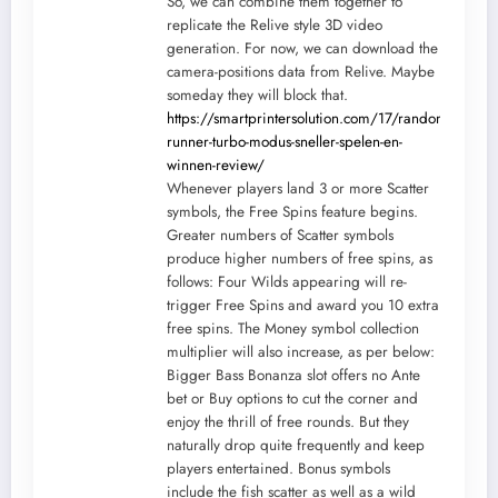
So, we can combine them together to
replicate the Relive style 3D video
generation. For now, we can download the
camera-positions data from Relive. Maybe
someday they will block that.
https://smartprintersolution.com/17/random-
runner-turbo-modus-sneller-spelen-en-
winnen-review/
Whenever players land 3 or more Scatter
symbols, the Free Spins feature begins.
Greater numbers of Scatter symbols
produce higher numbers of free spins, as
follows: Four Wilds appearing will re-
trigger Free Spins and award you 10 extra
free spins. The Money symbol collection
multiplier will also increase, as per below:
Bigger Bass Bonanza slot offers no Ante
bet or Buy options to cut the corner and
enjoy the thrill of free rounds. But they
naturally drop quite frequently and keep
players entertained. Bonus symbols
include the fish scatter as well as a wild