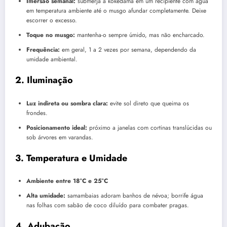
Imersão semanal:
submerja a kokedama em um recipiente com água
em temperatura ambiente até o musgo afundar completamente. Deixe
escorrer o excesso.
Toque no musgo:
mantenha-o sempre úmido, mas não encharcado.
Frequência:
em geral, 1 a 2 vezes por semana, dependendo da
umidade ambiental.
2. Iluminação
Luz indireta ou sombra clara:
evite sol direto que queima os
frondes.
Posicionamento ideal:
próximo a janelas com cortinas translúcidas ou
sob árvores em varandas.
3. Temperatura e Umidade
Ambiente entre 18°C e 25°C
Alta umidade:
samambaias adoram banhos de névoa; borrife água
nas folhas com sabão de coco diluído para combater pragas.
4. Adubação