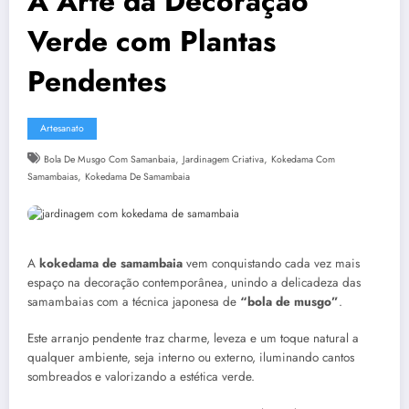
A Arte da Decoração
Verde com Plantas
Pendentes
Artesanato
,
,
Bola De Musgo Com Samanbaia
Jardinagem Criativa
Kokedama Com
,
Samambaias
Kokedama De Samambaia
A
kokedama de samambaia
vem conquistando cada vez mais
espaço na decoração contemporânea, unindo a delicadeza das
samambaias com a técnica japonesa de
“bola de musgo”
.
Este arranjo pendente traz charme, leveza e um toque natural a
qualquer ambiente, seja interno ou externo, iluminando cantos
sombreados e valorizando a estética verde.