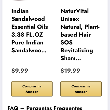
Indian
NaturVital
Sandalwood
Unisex
Essential Oils
Natural, Plant-
3.38 FL.OZ
based Hair
Pure Indian
SOS
Sandalwoo…
Revitalizing
Sham…
$9.99
$19.99
Comprar na
Comprar na
Amazon
Amazon
FAQ – Perguntas Frequentes