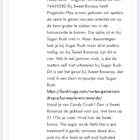
74469282 Bij Sweet Bonaza heeft
Pragmatic Play ervoor gekozen om spelers
de optie te geven van een ante-bet om zo
de kans groter te maken om in de
bonusronde te komen. Die optie zit er bij
Sugar Rush niet in. Maar daarentegen
heb je bij Sugar Rush maar drie scatters
nodig, en bij Sweet Bonanza zijn dit er
vier. Wat ik wel jammer vind, is dat de
scatters zelf niet uitbetalen bij Sugar Rush.
Dit is wel het geval bij Sweet Bonanza, dat
vind ik een klein minpuntje voor Sugar
Rush.
https://farshirugs.com/vortex-game-coin-
drop-a-fun-way-to-win-rewards/
Houd je van Candy Crush? Dan is Sweet
Bonanza de gokkast voor jou, met kans op
21.175x je inzet. Vind hier de beste
bonus. The sugar scrub feels like a spa
treatment! It gently removes dead skin,
and my skin feels so soft and hydrated