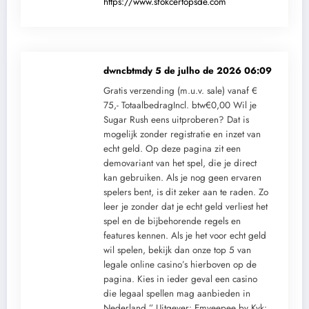
https://www.sfokcertopsde.com
dwncbtmdy
5 de julho de 2026 06:09
Gratis verzending (m.u.v. sale) vanaf €
75,- TotaalbedragIncl. btw€0,00 Wil je
Sugar Rush eens uitproberen? Dat is
mogelijk zonder registratie en inzet van
echt geld. Op deze pagina zit een
demovariant van het spel, die je direct
kan gebruiken. Als je nog geen ervaren
spelers bent, is dit zeker aan te raden. Zo
leer je zonder dat je echt geld verliest het
spel en de bijbehorende regels en
features kennen. Als je het voor echt geld
wil spelen, bekijk dan onze top 5 van
legale online casino’s hierboven op de
pagina. Kies in ieder geval een casino
die legaal spellen mag aanbieden in
Nederland.” Uitgever: Emveepee bv Kvk: