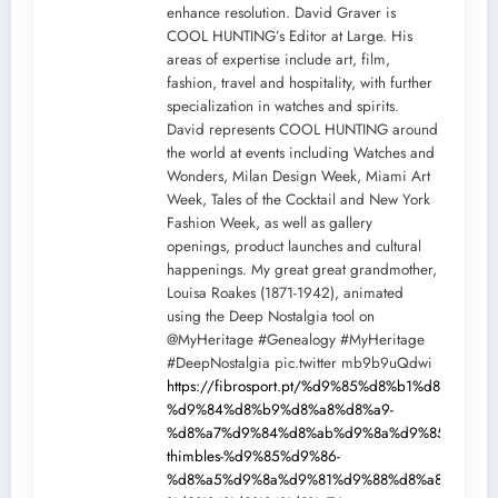
enhance resolution. David Graver is
COOL HUNTING’s Editor at Large. His
areas of expertise include art, film,
fashion, travel and hospitality, with further
specialization in watches and spirits.
David represents COOL HUNTING around
the world at events including Watches and
Wonders, Milan Design Week, Miami Art
Week, Tales of the Cocktail and New York
Fashion Week, as well as gallery
openings, product launches and cultural
happenings. My great great grandmother,
Louisa Roakes (1871-1942), animated
using the Deep Nostalgia tool on
@MyHeritage #Genealogy #MyHeritage
#DeepNostalgia pic.twitter mb9b9uQdwi
https://fibrosport.pt/%d9%85%d8%b1%d8%a7%
%d9%84%d8%b9%d8%a8%d8%a9-
%d8%a7%d9%84%d8%ab%d9%8a%d9%85%d8%a8
thimbles-%d9%85%d9%86-
%d8%a5%d9%8a%d9%81%d9%88%d8%a8%d9%84