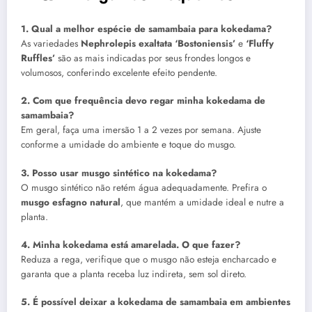
1. Qual a melhor espécie de samambaia para kokedama?
As variedades
Nephrolepis exaltata ‘Bostoniensis’
e
‘Fluffy
Ruffles’
são as mais indicadas por seus frondes longos e
volumosos, conferindo excelente efeito pendente.
2. Com que frequência devo regar minha kokedama de
samambaia?
Em geral, faça uma imersão 1 a 2 vezes por semana. Ajuste
conforme a umidade do ambiente e toque do musgo.
3. Posso usar musgo sintético na kokedama?
O musgo sintético não retém água adequadamente. Prefira o
musgo esfagno natural
, que mantém a umidade ideal e nutre a
planta.
4. Minha kokedama está amarelada. O que fazer?
Reduza a rega, verifique que o musgo não esteja encharcado e
garanta que a planta receba luz indireta, sem sol direto.
5. É possível deixar a kokedama de samambaia em ambientes