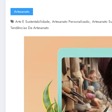
Artesanato
,
,
Arte E Sustentabilidade
Artesanato Personalizado
Artesanato Su
Tendências De Artesanato