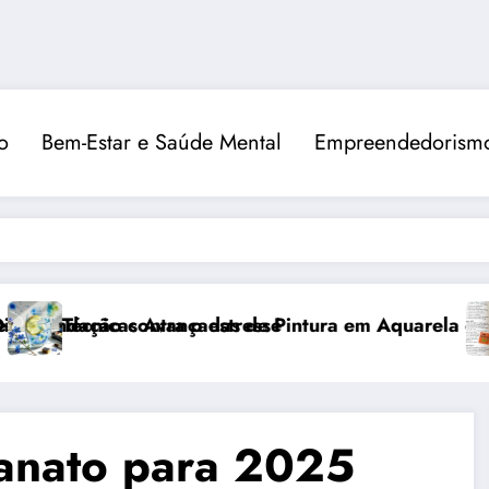
o
Bem-Estar e Saúde Mental
Empreendedorismo
as
 Journal: organização, flexibilidade e criatividade
Como Criar um 
sanato para 2025