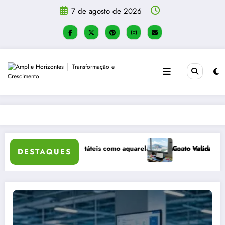
Pular
7 de agosto de 2026
para
o
conteúdo
e atividades táteis como aquarela e artesanato viraram a principal rec
Como Validar uma Ideia de Ne
DESTAQUES