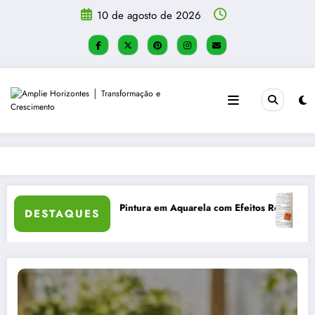
Pular
10 de agosto de 2026
para
o
conteúdo
todo Bullet Journal: organização, flexibilidade e criatividade
Como C
DESTAQUES