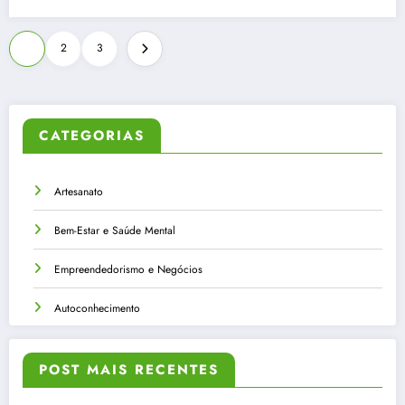
Paginação
1
2
3
de
posts
CATEGORIAS
Artesanato
Bem-Estar e Saúde Mental
Empreendedorismo e Negócios
Autoconhecimento
POST MAIS RECENTES