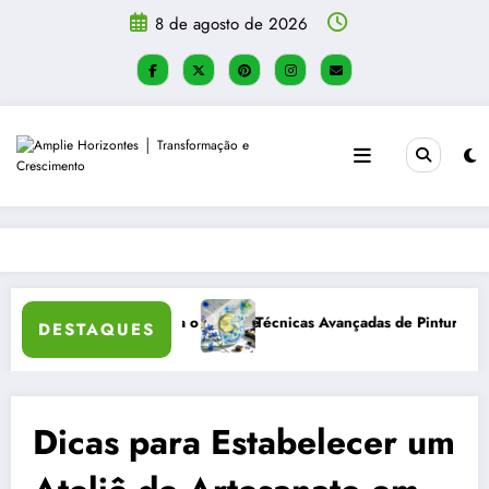
Pular
8 de agosto de 2026
para
o
conteúdo
s Avançadas de Pintura em Aquarela com Efeitos Realistas
Método Bulle
DESTAQUES
Dicas para Estabelecer um