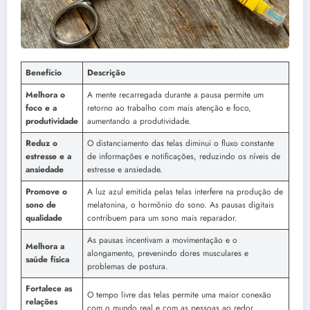
Benefício
Descrição
Melhora o
A mente recarregada durante a pausa permite um
foco e a
retorno ao trabalho com mais atenção e foco,
produtividade
aumentando a produtividade.
Reduz o
O distanciamento das telas diminui o fluxo constante
estresse e a
de informações e notificações, reduzindo os níveis de
ansiedade
estresse e ansiedade.
Promove o
A luz azul emitida pelas telas interfere na produção de
sono de
melatonina, o hormônio do sono. As pausas digitais
qualidade
contribuem para um sono mais reparador.
As pausas incentivam a movimentação e o
Melhora a
alongamento, prevenindo dores musculares e
saúde física
problemas de postura.
Fortalece as
O tempo livre das telas permite uma maior conexão
relações
com o mundo real e com as pessoas ao redor.