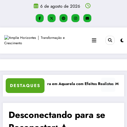
Pular
6 de agosto de 2026
para
o
conteúdo
Método Bullet Journal: organização, flexibilidade e criatividade
Como
DESTAQUES
Desconectando para se