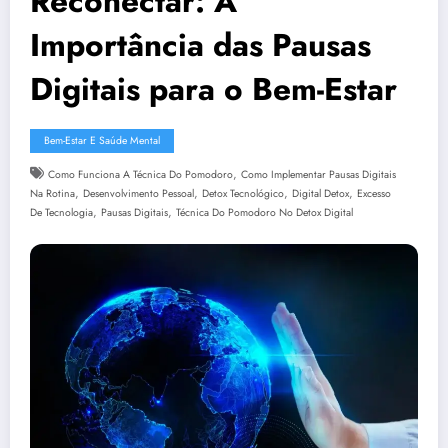
Reconectar: A
Importância das Pausas
Digitais para o Bem-Estar
Bem-Estar E Saúde Mental
,
Como Funciona A Técnica Do Pomodoro
Como Implementar Pausas Digitais
,
,
,
,
Na Rotina
Desenvolvimento Pessoal
Detox Tecnológico
Digital Detox
Excesso
,
,
De Tecnologia
Pausas Digitais
Técnica Do Pomodoro No Detox Digital