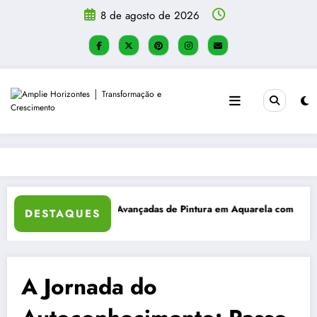
Pular
8 de agosto de 2026
para
o
conteúdo
com Efeitos Realistas
Método Bullet Journal: organização, flexibilidade
DESTAQUES
A Jornada do