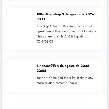
188v đăng nhập
3 de agosto de 2026
03:11
Tôi đã giới thiệu 188v đăng nhập cho vài
người bạn vì thấy trải nghiệm khá tốt và có
nhiều chương trình ưu đãi hấp dẫn.
TONY08-03
Binance代码
4 de agosto de 2026
22:08
Your article helped me a lot, is there any
more related content? Thanks!