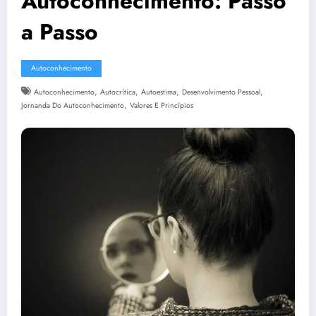
Autoconhecimento: Passo
a Passo
Autoconhecimento
,
,
,
,
Autoconhecimento
Autocrítica
Autoestima
Desenvolvimento Pessoal
,
Jornanda Do Autoconhecimento
Valores E Princípios