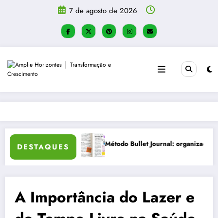
Pular
7 de agosto de 2026
para
o
conteúdo
ibilidade e criatividade
Como Criar um Diário de Autoconheciment
DESTAQUES
A Importância do Lazer e