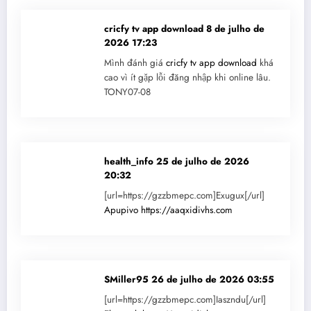
cricfy tv app download
8 de julho de
2026 17:23
Mình đánh giá
cricfy tv app download
khá
cao vì ít gặp lỗi đăng nhập khi online lâu.
TONY07-08
health_info
25 de julho de 2026
20:32
[url=https://gzzbmepc.com]Exugux[/url]
Apupivo
https://aaqxidivhs.com
SMiller95
26 de julho de 2026 03:55
[url=https://gzzbmepc.com]Iaszndu[/url]