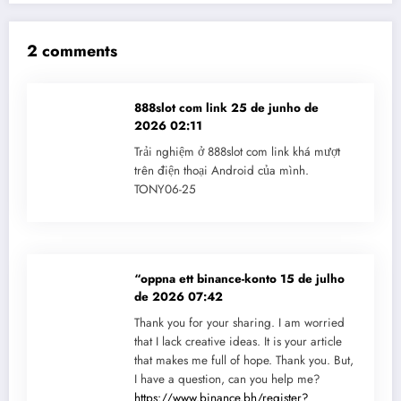
2 comments
888slot com link
25 de junho de
2026 02:11
Trải nghiệm ở 888slot com link khá mượt
trên điện thoại Android của mình.
TONY06-25
“oppna ett binance-konto
15 de julho
de 2026 07:42
Thank you for your sharing. I am worried
that I lack creative ideas. It is your article
that makes me full of hope. Thank you. But,
I have a question, can you help me?
https://www.binance.bh/register?