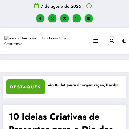
Pular
7 de agosto de 2026
para
o
conteúdo
e Autoconhecimento
Mesa de Festa Junina: Como Decorar co
DESTAQUES
10 Ideias Criativas de