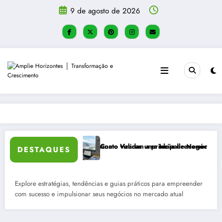
Pular
9 de agosto de 2026
para
o
conteúdo
tesanato viraram a principal recomendação contra o estresse
Como Validar uma Ideia de Negócio em 7 Dias
Técnicas Ava
DESTAQUES
Explore estratégias, tendências e guias práticos para empreender
com sucesso e impulsionar seus negócios no mercado atual