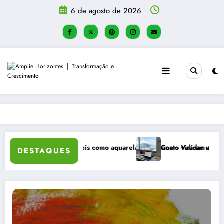
Pular
6 de agosto de 2026
para
o
conteúdo
ividades táteis como aquarela e artesanato viraram a principal recomen
Como Validar uma Ideia de Negóci
DESTAQUES