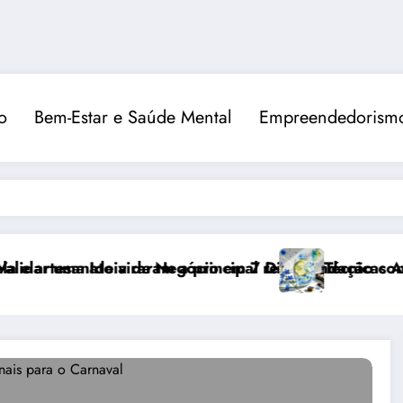
o
Bem-Estar e Saúde Mental
Empreendedorismo
ato viraram a principal recomendação contra o estress
deia de Negócio em 7 Dias
Técnicas Avançadas de 