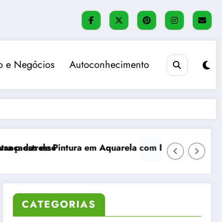
 e Negócios
Autoconhecimento
e
Pintura em Aquarela com Efeitos Realistas
Método Bullet Journal: orga
CATEGORIAS