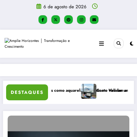
Pular
6 de agosto de 2026
para
o
conteúdo
e atividades táteis como aquarela e artesanato viraram a principal rec
Como Validar uma Ideia de Ne
DESTAQUES