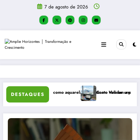
Pular
7 de agosto de 2026
para
o
conteúdo
ividades táteis como aquarela e artesanato viraram a principal recomen
Como Validar uma Ideia de Negóci
DESTAQUES