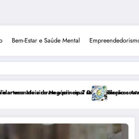
o
Bem-Estar e Saúde Mental
Empreendedorismo
 principal recomendação contra o estresse
io em 7 Dias
Técnicas Avançadas de Pintura em Aq