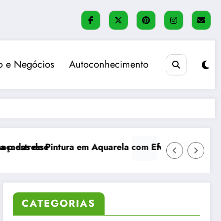
 e Negócios
Autoconhecimento
uarela com Efeitos Realistas
Método Bullet Journal: organização, flex
CATEGORIAS