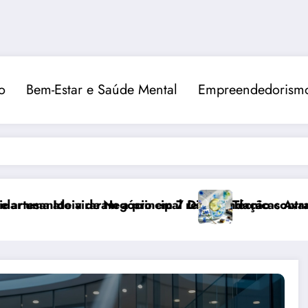
o
Bem-Estar e Saúde Mental
Empreendedorismo
am a principal recomendação contra o estresse
Negócio em 7 Dias
Técnicas Avançadas de Pintura e