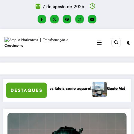
Pular
7 de agosto de 2026
para
o
conteúdo
Por que atividades táteis como aquarela e artesanato viraram a princip
Como Validar uma Ideia 
DESTAQUES