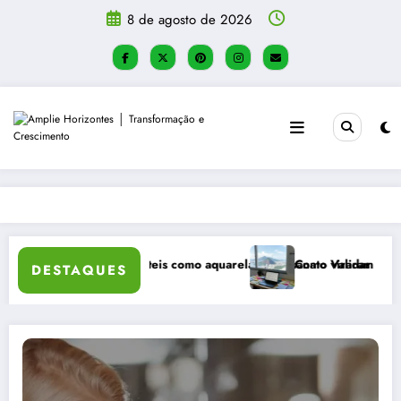
Pular
8 de agosto de 2026
para
o
conteúdo
atividades táteis como aquarela e artesanato viraram a principal recom
Como Validar uma Ideia de Negó
DESTAQUES