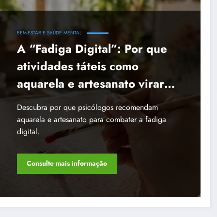
BEM-ESTAR E SAÚDE MENTAL
A “Fadiga Digital”: Por que
atividades táteis como
aquarela e artesanato viraram
a principal recomendação
Descubra por que psicólogos recomendam
contra o estresse
aquarela e artesanato para combater a fadiga
digital.
Consulte mais informação