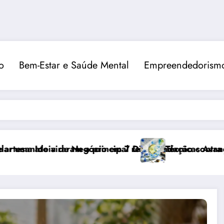
o
Bem-Estar e Saúde Mental
Empreendedorismo
incipal recomendação contra o estresse
 em 7 Dias
Técnicas Avançadas de Pintura em Aquar