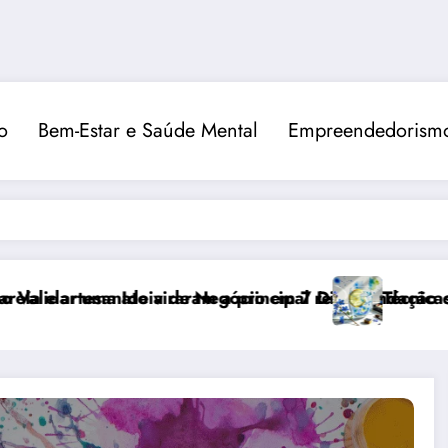
o
Bem-Estar e Saúde Mental
Empreendedorismo
am a principal recomendação contra o estresse
Negócio em 7 Dias
Técnicas Avançadas de Pintura e