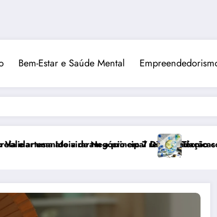
o
Bem-Estar e Saúde Mental
Empreendedorismo
aram a principal recomendação contra o estresse
 Negócio em 7 Dias
Técnicas Avançadas de Pintura