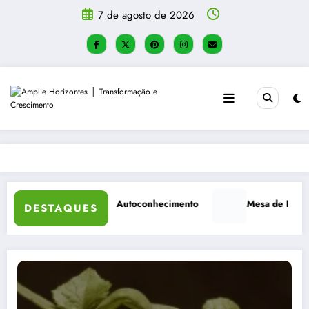
Pular
7 de agosto de 2026
para
o
conteúdo
r um Diário de Autoconhecimento
Mesa de Festa Junina: Co
DESTAQUES